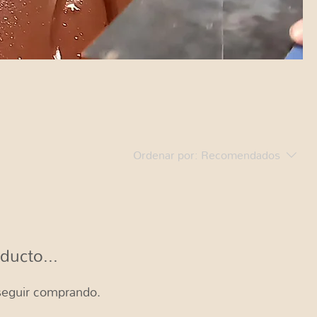
Ordenar por:
Recomendados
ducto...
 seguir comprando.