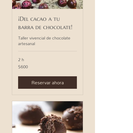
¡Del cacao a tu
barra de chocolate!
Taller vivencial de chocolate
artesanal
2 h
$600
600
pesos
mexicanos
Reservar ahora