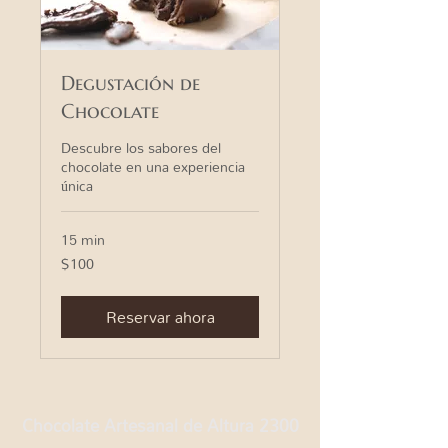
Degustación de
Chocolate
Descubre los sabores del
chocolate en una experiencia
única
15 min
$100
100
pesos
mexicanos
Reservar ahora
Chocolate Artesanal de Altura 2300