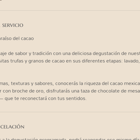
 servicio
araíso del cacao
aje de sabor y tradición con una deliciosa degustación de nues
sitas trufas y granos de cacao en sus diferentes etapas: lavado
omas, texturas y sabores, conocerás la riqueza del cacao mexi
ar con broche de oro, disfrutarás una taza de chocolate de me
ncelación
ar a la degustación programada, podrá reagendar ese mismo día,