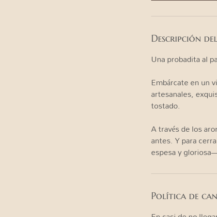
n
Descripción del
Una probadita al p
Embárcate en un vi
artesanales, exqui
tostado.
A través de los ar
antes. Y para cerr
Política de ca
En casi de no lleg