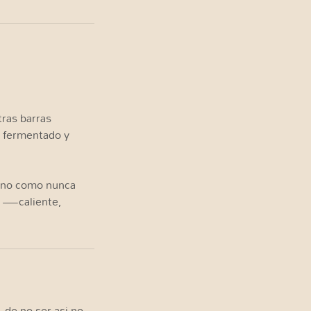
tras barras
, fermentado y
cano como nunca
sa —caliente,
 de no ser asi no