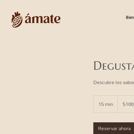
Bie
Degust
Descubre los sabor
100
pesos
15 min
1
$100
mexicanos
5
m
Reservar ahora
i